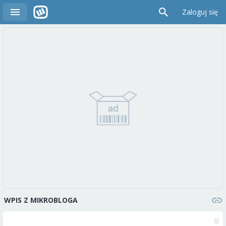
Zaloguj się
WPIS Z MIKROBLOGA