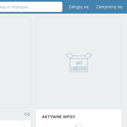
Zaloguj się
Zarejestruj się
AKTYWNE WPISY