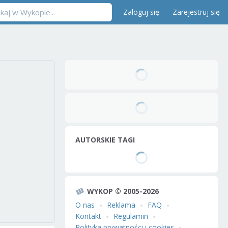
Zaloguj się
Zarejestruj się
AUTORSKIE TAGI
WYKOP © 2005-2026
O nas
Reklama
FAQ
Kontakt
Regulamin
Polityka prywatności i cookies