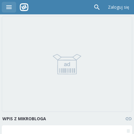
Zaloguj się
WPIS Z MIKROBLOGA