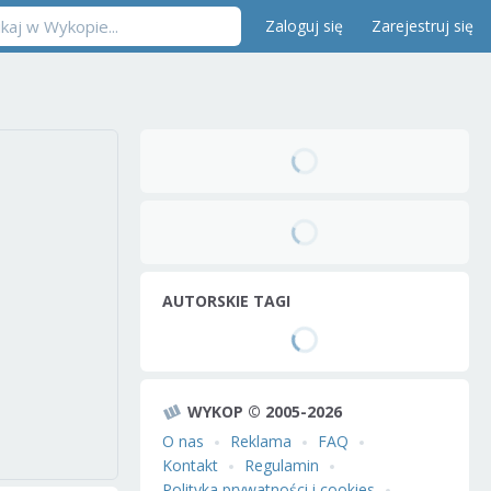
Zaloguj się
Zarejestruj się
AUTORSKIE TAGI
WYKOP © 2005-2026
O nas
Reklama
FAQ
Kontakt
Regulamin
Polityka prywatności i cookies