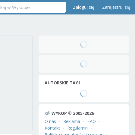
Zaloguj się
Zarejestruj się
AUTORSKIE TAGI
WYKOP © 2005-2026
O nas
Reklama
FAQ
Kontakt
Regulamin
Polityka prywatności i cookies