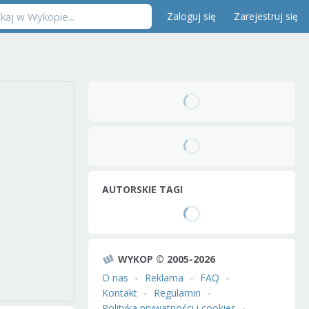
Zaloguj się
Zarejestruj się
AUTORSKIE TAGI
WYKOP © 2005-2026
O nas
Reklama
FAQ
Kontakt
Regulamin
Polityka prywatności i cookies