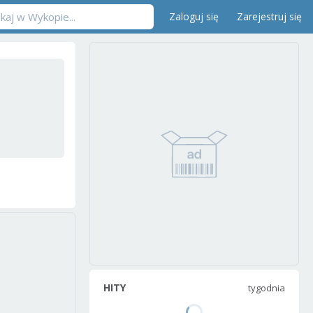
Zaloguj się
Zarejestruj się
HITY
tygodnia