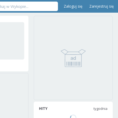
Zaloguj się
Zarejestruj się
HITY
tygodnia