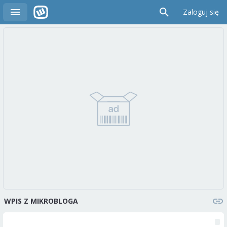
Zaloguj się
WPIS Z MIKROBLOGA