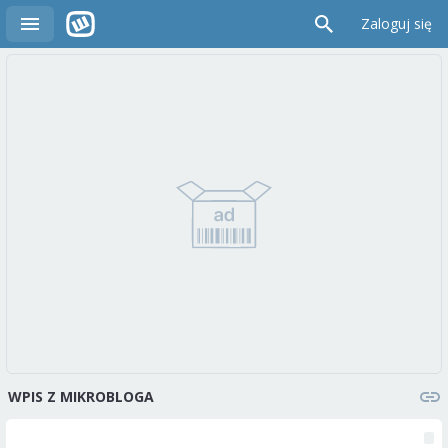
Zaloguj się
WPIS Z MIKROBLOGA