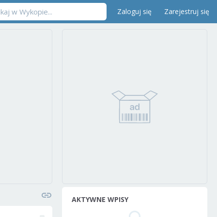
Zaloguj się
Zarejestruj się
AKTYWNE WPISY