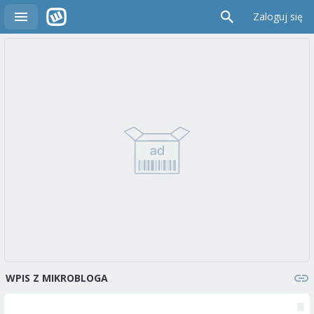
Zaloguj się
WPIS Z MIKROBLOGA