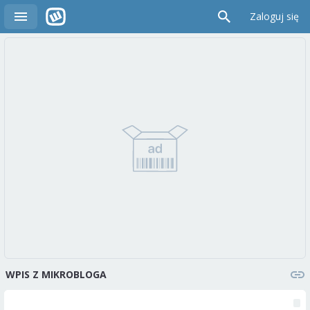
Zaloguj się
WPIS Z MIKROBLOGA