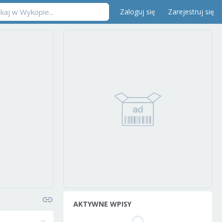
Zaloguj się
Zarejestruj się
AKTYWNE WPISY