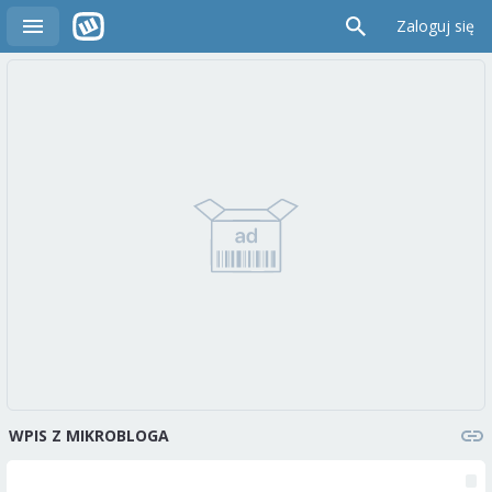
Zaloguj się
WPIS Z MIKROBLOGA