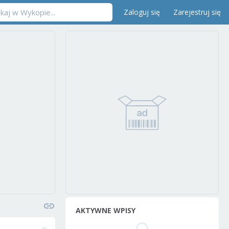
Zaloguj się
Zarejestruj się
AKTYWNE WPISY