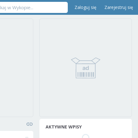
Zaloguj się
Zarejestruj się
AKTYWNE WPISY