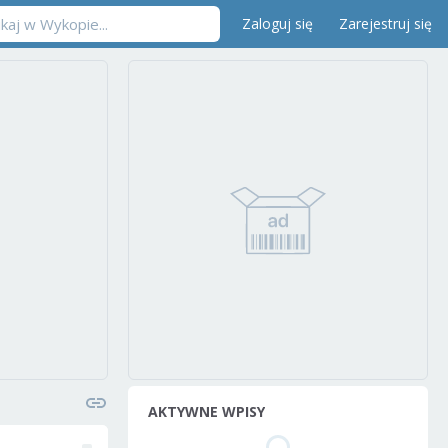
Zaloguj się
Zarejestruj się
AKTYWNE WPISY