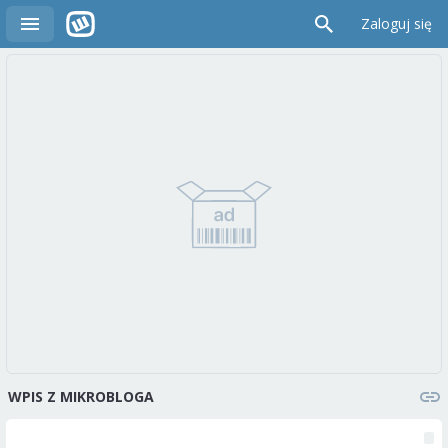
Zaloguj się
WPIS Z MIKROBLOGA