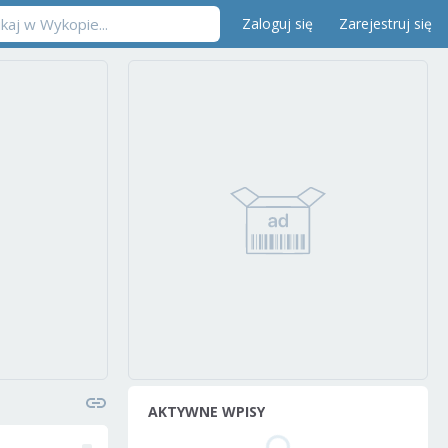
Zaloguj się
Zarejestruj się
AKTYWNE WPISY