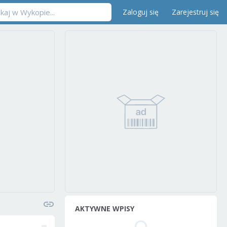
Zaloguj się
Zarejestruj się
AKTYWNE WPISY