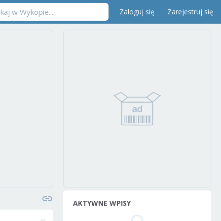
Zaloguj się
Zarejestruj się
AKTYWNE WPISY