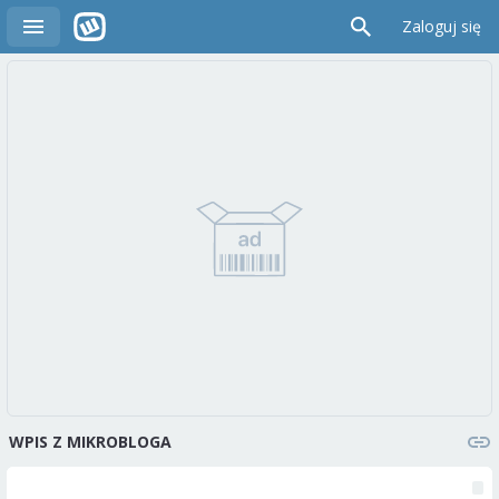
Zaloguj się
WPIS Z MIKROBLOGA