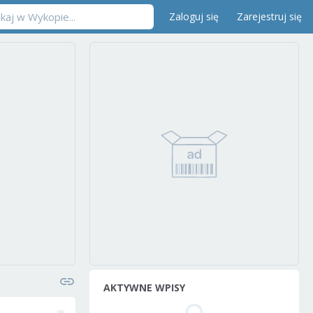
Zaloguj się
Zarejestruj się
AKTYWNE WPISY