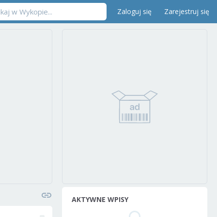
Zaloguj się
Zarejestruj się
AKTYWNE WPISY