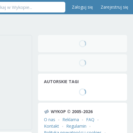
Zaloguj się
Zarejestruj się
AUTORSKIE TAGI
WYKOP © 2005-2026
O nas
Reklama
FAQ
Kontakt
Regulamin
Polityka prywatności i cookies