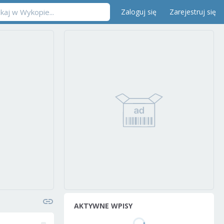
Zaloguj się
Zarejestruj się
AKTYWNE WPISY