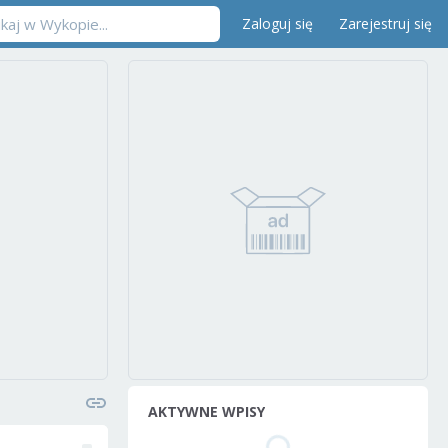
Zaloguj się
Zarejestruj się
AKTYWNE WPISY