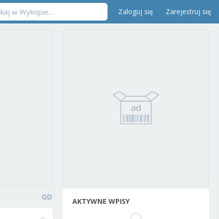
Zaloguj się
Zarejestruj się
AKTYWNE WPISY