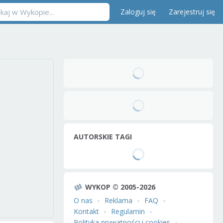
Zaloguj się
Zarejestruj się
AUTORSKIE TAGI
WYKOP © 2005-2026
O nas
Reklama
FAQ
Kontakt
Regulamin
Polityka prywatności i cookies