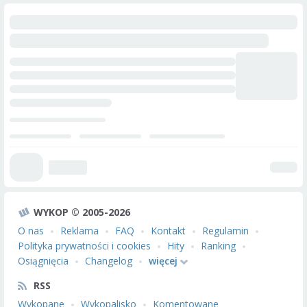
WYKOP © 2005-2026
O nas
Reklama
FAQ
Kontakt
Regulamin
Polityka prywatności i cookies
Hity
Ranking
Osiągnięcia
Changelog
więcej
RSS
Wykopane
Wykopalisko
Komentowane