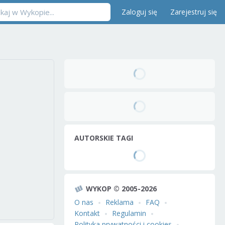
Zaloguj się
Zarejestruj się
AUTORSKIE TAGI
WYKOP © 2005-2026
O nas
Reklama
FAQ
Kontakt
Regulamin
Polityka prywatności i cookies