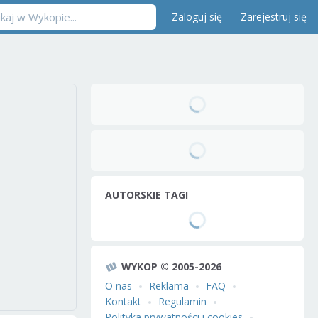
Zaloguj się
Zarejestruj się
AUTORSKIE TAGI
WYKOP © 2005-2026
O nas
Reklama
FAQ
Kontakt
Regulamin
Polityka prywatności i cookies