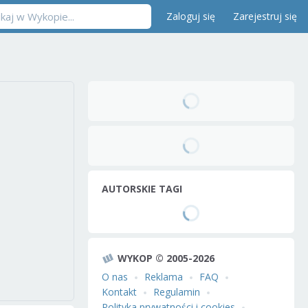
Zaloguj się
Zarejestruj się
AUTORSKIE TAGI
WYKOP © 2005-2026
O nas
Reklama
FAQ
Kontakt
Regulamin
Polityka prywatności i cookies