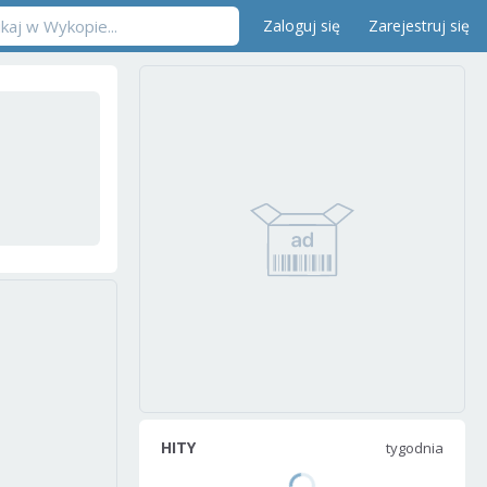
Zaloguj się
Zarejestruj się
HITY
tygodnia