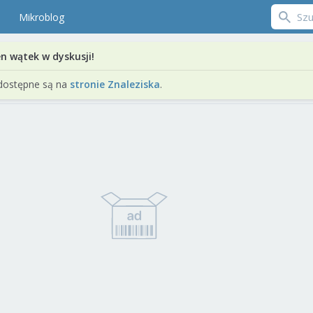
Mikroblog
en wątek w dyskusji!
dostępne są na
stronie Znaleziska
.