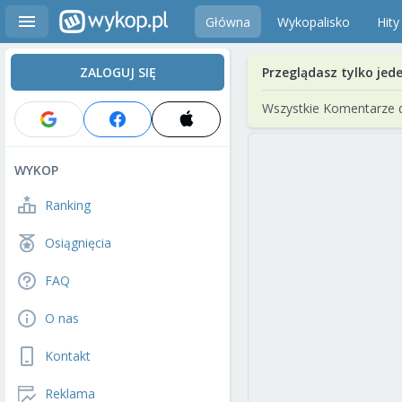
Główna
Wykopalisko
Hity
ZALOGUJ SIĘ
Przeglądasz tylko jed
Wszystkie Komentarze 
WYKOP
Ranking
Osiągnięcia
FAQ
O nas
Kontakt
Reklama