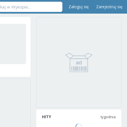
Zaloguj się
Zarejestruj się
HITY
tygodnia