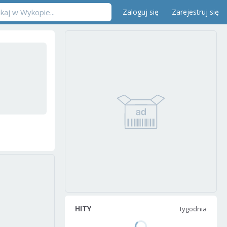
Zaloguj się
Zarejestruj się
HITY
tygodnia