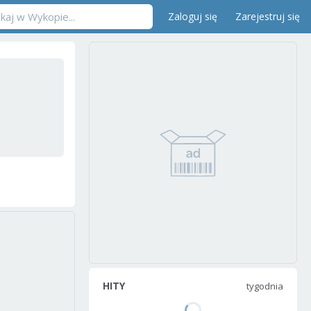
Zaloguj się
Zarejestruj się
HITY
tygodnia