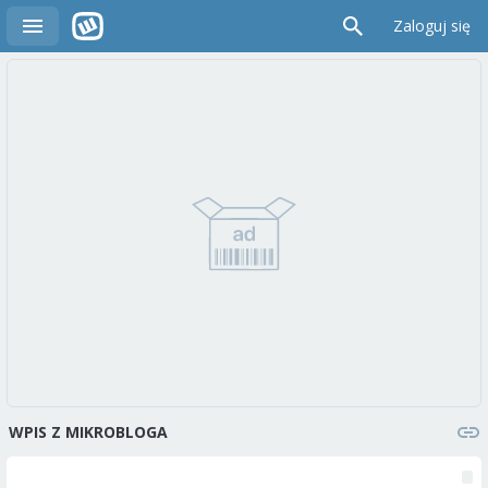
Zaloguj się
WPIS Z MIKROBLOGA