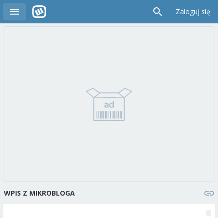
Zaloguj się
WPIS Z MIKROBLOGA