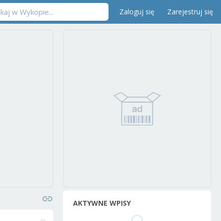
Zaloguj się
Zarejestruj się
AKTYWNE WPISY