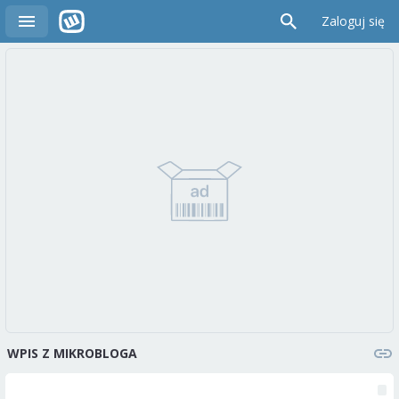
Zaloguj się
WPIS Z MIKROBLOGA