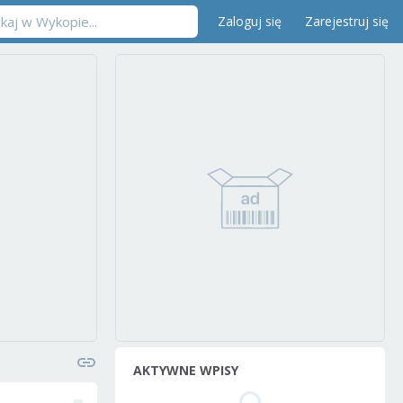
Zaloguj się
Zarejestruj się
AKTYWNE WPISY