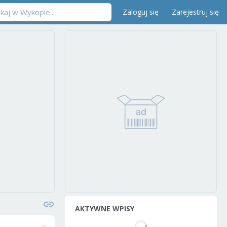
Zaloguj się
Zarejestruj się
AKTYWNE WPISY