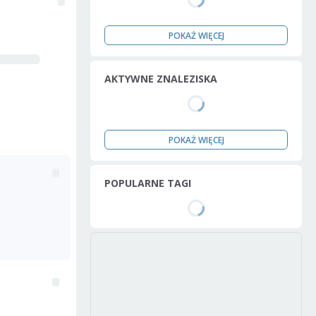
POKAŻ WIĘCEJ
AKTYWNE ZNALEZISKA
POKAŻ WIĘCEJ
POPULARNE TAGI