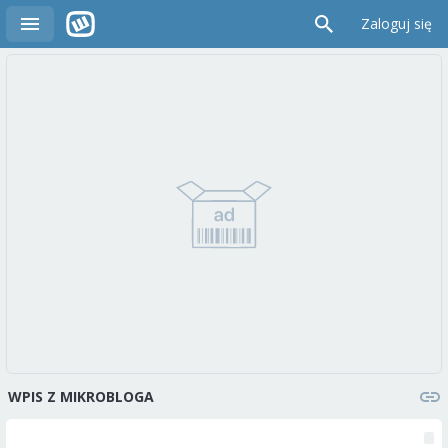
Zaloguj się
WPIS Z MIKROBLOGA