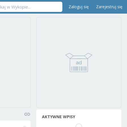
Zaloguj się
Zarejestruj się
AKTYWNE WPISY