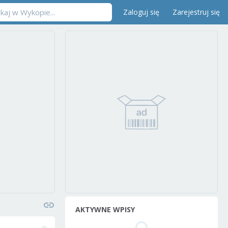
Zaloguj się
Zarejestruj się
AKTYWNE WPISY