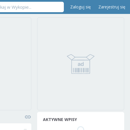
Zaloguj się
Zarejestruj się
AKTYWNE WPISY